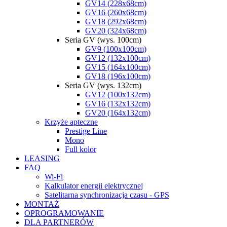
GV14 (228x68cm)
GV16 (260x68cm)
GV18 (292x68cm)
GV20 (324x68cm)
Seria GV (wys. 100cm)
GV9 (100x100cm)
GV12 (132x100cm)
GV15 (164x100cm)
GV18 (196x100cm)
Seria GV (wys. 132cm)
GV12 (100x132cm)
GV16 (132x132cm)
GV20 (164x132cm)
Krzyże apteczne
Prestige Line
Mono
Full kolor
LEASING
FAQ
Wi-Fi
Kalkulator energii elektrycznej
Satelitarna synchronizacja czasu - GPS
MONTAŻ
OPROGRAMOWANIE
DLA PARTNERÓW