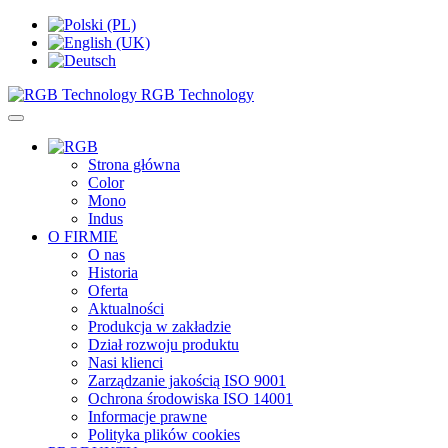
RGB Technology
Strona główna
Color
Mono
Indus
O FIRMIE
O nas
Historia
Oferta
Aktualności
Produkcja w zakładzie
Dział rozwoju produktu
Nasi klienci
Zarządzanie jakością ISO 9001
Ochrona środowiska ISO 14001
Informacje prawne
Polityka plików cookies