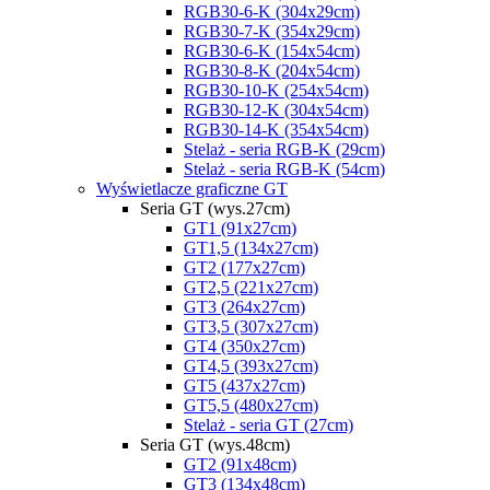
RGB30-6-K (304x29cm)
RGB30-7-K (354x29cm)
RGB30-6-K (154x54cm)
RGB30-8-K (204x54cm)
RGB30-10-K (254x54cm)
RGB30-12-K (304x54cm)
RGB30-14-K (354x54cm)
Stelaż - seria RGB-K (29cm)
Stelaż - seria RGB-K (54cm)
Wyświetlacze graficzne GT
Seria GT (wys.27cm)
GT1 (91x27cm)
GT1,5 (134x27cm)
GT2 (177x27cm)
GT2,5 (221x27cm)
GT3 (264x27cm)
GT3,5 (307x27cm)
GT4 (350x27cm)
GT4,5 (393x27cm)
GT5 (437x27cm)
GT5,5 (480x27cm)
Stelaż - seria GT (27cm)
Seria GT (wys.48cm)
GT2 (91x48cm)
GT3 (134x48cm)