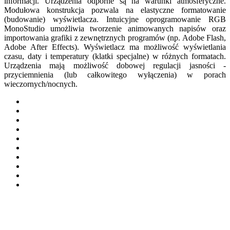
informacji. Urządzenia odporne są na warunki atmosferyczne.
Modułowa konstrukcja pozwala na elastyczne formatowanie
(budowanie) wyświetlacza. Intuicyjne oprogramowanie RGB
MonoStudio umożliwia tworzenie animowanych napisów oraz
importowania grafiki z zewnętrznych programów (np. Adobe Flash,
Adobe After Effects). Wyświetlacz ma możliwość wyświetlania
czasu, daty i temperatury (klatki specjalne) w różnych formatach.
Urządzenia mają możliwość dobowej regulacji jasności -
przyciemnienia (lub całkowitego wyłączenia) w porach
wieczornych/nocnych.