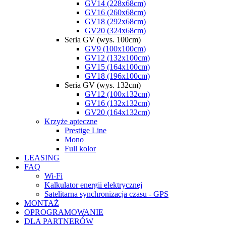
GV14 (228x68cm)
GV16 (260x68cm)
GV18 (292x68cm)
GV20 (324x68cm)
Seria GV (wys. 100cm)
GV9 (100x100cm)
GV12 (132x100cm)
GV15 (164x100cm)
GV18 (196x100cm)
Seria GV (wys. 132cm)
GV12 (100x132cm)
GV16 (132x132cm)
GV20 (164x132cm)
Krzyże apteczne
Prestige Line
Mono
Full kolor
LEASING
FAQ
Wi-Fi
Kalkulator energii elektrycznej
Satelitarna synchronizacja czasu - GPS
MONTAŻ
OPROGRAMOWANIE
DLA PARTNERÓW