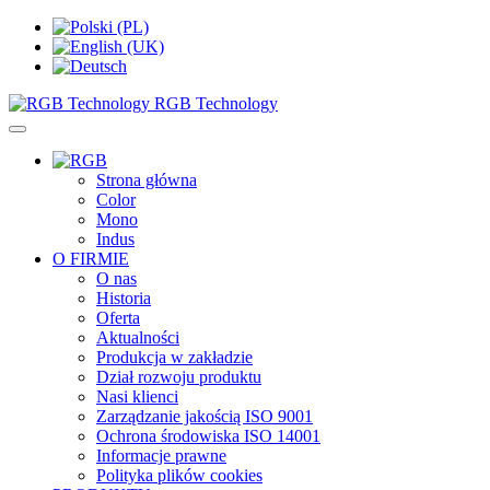
RGB Technology
Strona główna
Color
Mono
Indus
O FIRMIE
O nas
Historia
Oferta
Aktualności
Produkcja w zakładzie
Dział rozwoju produktu
Nasi klienci
Zarządzanie jakością ISO 9001
Ochrona środowiska ISO 14001
Informacje prawne
Polityka plików cookies