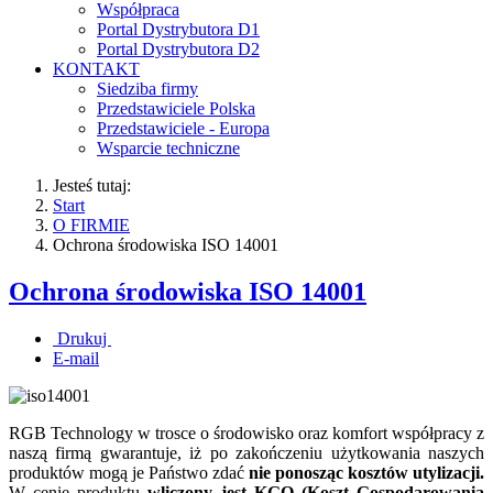
Współpraca
Portal Dystrybutora D1
Portal Dystrybutora D2
KONTAKT
Siedziba firmy
Przedstawiciele Polska
Przedstawiciele - Europa
Wsparcie techniczne
Jesteś tutaj:
Start
O FIRMIE
Ochrona środowiska ISO 14001
Ochrona środowiska ISO 14001
Drukuj
E-mail
RGB Technology w trosce o środowisko oraz komfort współpracy z
naszą firmą gwarantuje, iż po zakończeniu użytkowania naszych
produktów mogą je Państwo zdać
nie ponosząc kosztów utylizacji.
W cenie produktu
wliczony jest KGO (Koszt Gospodarowania