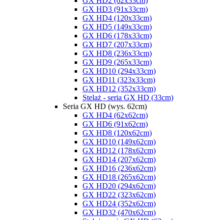
GX HD2 (62x33cm)
GX HD3 (91x33cm)
GX HD4 (120x33cm)
GX HD5 (149x33cm)
GX HD6 (178x33cm)
GX HD7 (207x33cm)
GX HD8 (236x33cm)
GX HD9 (265x33cm)
GX HD10 (294x33cm)
GX HD11 (323x33cm)
GX HD12 (352x33cm)
Stelaż - seria GX HD (33cm)
Seria GX HD (wys. 62cm)
GX HD4 (62x62cm)
GX HD6 (91x62cm)
GX HD8 (120x62cm)
GX HD10 (149x62cm)
GX HD12 (178x62cm)
GX HD14 (207x62cm)
GX HD16 (236x62cm)
GX HD18 (265x62cm)
GX HD20 (294x62cm)
GX HD22 (323x62cm)
GX HD24 (352x62cm)
GX HD32 (470x62cm)