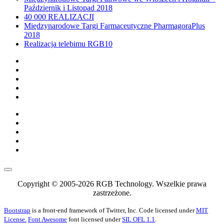
Październik i Listopad 2018
40 000 REALIZACJI
Międzynarodowe Targi Farmaceutyczne PharmagoraPlus
2018
Realizacja telebimu RGB10
Copyright © 2005-2026 RGB Technology. Wszelkie prawa
zastrzeżone.
Bootstrap
is a front-end framework of Twitter, Inc. Code licensed under
MIT
License.
Font Awesome
font licensed under
SIL OFL 1.1
.